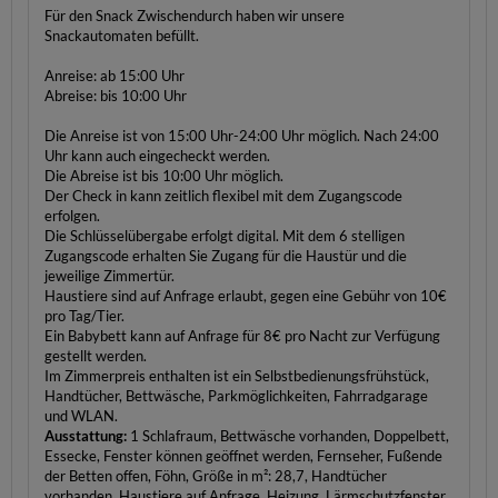
Für den Snack Zwischendurch haben wir unsere
Snackautomaten befüllt.
Anreise: ab 15:00 Uhr
Abreise: bis 10:00 Uhr
Die Anreise ist von 15:00 Uhr-24:00 Uhr möglich. Nach 24:00
Uhr kann auch eingecheckt werden.
Die Abreise ist bis 10:00 Uhr möglich.
Der Check in kann zeitlich flexibel mit dem Zugangscode
erfolgen.
Die Schlüsselübergabe erfolgt digital. Mit dem 6 stelligen
Zugangscode erhalten Sie Zugang für die Haustür und die
jeweilige Zimmertür.
Haustiere sind auf Anfrage erlaubt, gegen eine Gebühr von 10€
pro Tag/Tier.
Ein Babybett kann auf Anfrage für 8€ pro Nacht zur Verfügung
gestellt werden.
Im Zimmerpreis enthalten ist ein Selbstbedienungsfrühstück,
Handtücher, Bettwäsche, Parkmöglichkeiten, Fahrradgarage
und WLAN.
Ausstattung:
1 Schlafraum, Bettwäsche vorhanden, Doppelbett,
Essecke, Fenster können geöffnet werden, Fernseher, Fußende
der Betten offen, Föhn, Größe in m²: 28,7, Handtücher
vorhanden, Haustiere auf Anfrage, Heizung, Lärmschutzfenster,