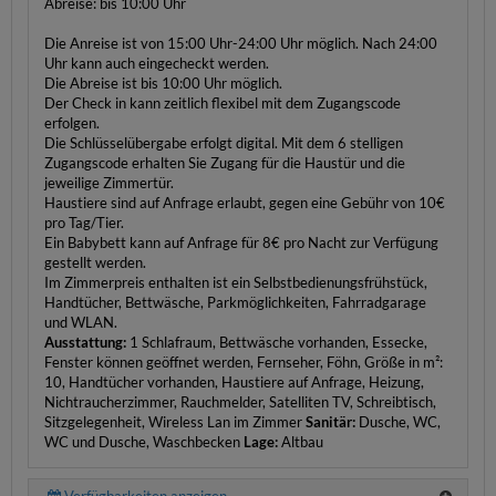
Abreise: bis 10:00 Uhr
Die Anreise ist von 15:00 Uhr-24:00 Uhr möglich. Nach 24:00
Uhr kann auch eingecheckt werden.
Die Abreise ist bis 10:00 Uhr möglich.
Der Check in kann zeitlich flexibel mit dem Zugangscode
erfolgen.
Die Schlüsselübergabe erfolgt digital. Mit dem 6 stelligen
Zugangscode erhalten Sie Zugang für die Haustür und die
jeweilige Zimmertür.
Haustiere sind auf Anfrage erlaubt, gegen eine Gebühr von 10€
pro Tag/Tier.
Ein Babybett kann auf Anfrage für 8€ pro Nacht zur Verfügung
gestellt werden.
Im Zimmerpreis enthalten ist ein Selbstbedienungsfrühstück,
Handtücher, Bettwäsche, Parkmöglichkeiten, Fahrradgarage
und WLAN.
Ausstattung:
1 Schlafraum, Bettwäsche vorhanden, Essecke,
Fenster können geöffnet werden, Fernseher, Föhn, Größe in m²:
10, Handtücher vorhanden, Haustiere auf Anfrage, Heizung,
Nichtraucherzimmer, Rauchmelder, Satelliten TV, Schreibtisch,
Sitzgelegenheit, Wireless Lan im Zimmer
Sanitär:
Dusche, WC,
WC und Dusche, Waschbecken
Lage:
Altbau
Verfügbarkeiten anzeigen