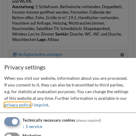
und WLAN.
Ausstattung:
1 Schlafraum, Bettwäsche vorhanden, Doppelbett,
Fenster können geöffnet werden, Fernseher, Fußende der
Betten offen, Föhn, Größe in m²: 19,5, Handtücher vorhanden,
Haustiere auf Anfrage, Heizung, Nichtraucherzimmer,
Rauchmelder, Satelliten TV, Schreibtisch, Sitzgelegenheit,
Wireless Lan im Zimmer
Sanitär:
Dusche, WC, WC und Dusche,
Waschbecken
Lage:
Altbau
Verfügbarkeiten anzeigen
Privacy settings
Einzelzimmer 2
When you visit our website, information about you are processed.
If you consent to it, they can also be transmitted to third parties,
e.g. for statistical evaluation purposes. You can change the settings
of this website at any time.
Further information is available in our
privacy policy
/
imprint
.
Technically necessary cookies
(always required)
↓
1
service
Details
Marketing