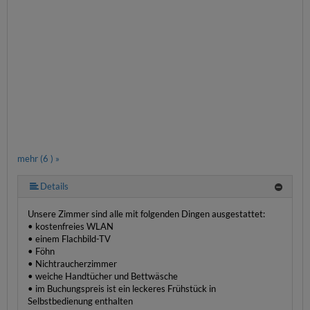
mehr (6 ) »
mehr (6 ) »
mehr (6 ) »
Details
Unsere Zimmer sind alle mit folgenden Dingen ausgestattet:
• kostenfreies WLAN
• einem Flachbild-TV
• Föhn
• Nichtraucherzimmer
• weiche Handtücher und Bettwäsche
• im Buchungspreis ist ein leckeres Frühstück in
Selbstbedienung enthalten