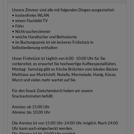
Unsere Zimmer sind alle mit folgenden Dingen ausgestattet:
• kostenfreies WLAN
• einem Flachbild-TV
• Föhn
• Nichtraucherzimmer
• weiche Handtücher und Bettwäsche
• im Buchungspreis ist ein leckeres Frühstück in
Selbstbedienung enthalten
Unser Frühstück ist täglich von 6:00- 10:00 Uhr für Sie
vorbereitet, es erwartet Sie hochwertige Kaffeespezialitäten,
Montag- Samstag gibt es frische Brötchen vom lokalen Bäcker
Matthäus aus Marktsteft. Nutella, Marmelade, Honig, Kässe,
Wurst und vieles mehr wartet auf Sie.
Für den Snack Zwischendurch haben wir unsere
Snackautomaten befüllt.
Anreise: ab 15:00 Uhr
Abreise: bis 10:00 Uhr
Die Anreise ist von 15:00 Uhr-24:00 Uhr möglich. Nach 24:00
Uhr kann auch eingecheckt werden.
Die Abreise ist bis 10:00 Uhr möglich.