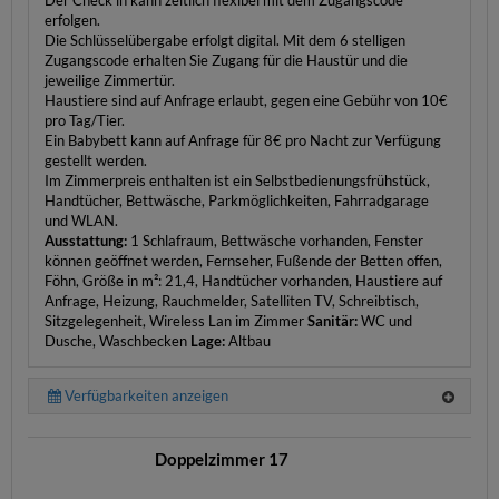
Der Check in kann zeitlich flexibel mit dem Zugangscode
erfolgen.
Die Schlüsselübergabe erfolgt digital. Mit dem 6 stelligen
Zugangscode erhalten Sie Zugang für die Haustür und die
jeweilige Zimmertür.
Haustiere sind auf Anfrage erlaubt, gegen eine Gebühr von 10€
pro Tag/Tier.
Ein Babybett kann auf Anfrage für 8€ pro Nacht zur Verfügung
gestellt werden.
Im Zimmerpreis enthalten ist ein Selbstbedienungsfrühstück,
Handtücher, Bettwäsche, Parkmöglichkeiten, Fahrradgarage
und WLAN.
Ausstattung:
1 Schlafraum, Bettwäsche vorhanden, Fenster
können geöffnet werden, Fernseher, Fußende der Betten offen,
Föhn, Größe in m²: 21,4, Handtücher vorhanden, Haustiere auf
Anfrage, Heizung, Rauchmelder, Satelliten TV, Schreibtisch,
Sitzgelegenheit, Wireless Lan im Zimmer
Sanitär:
WC und
Dusche, Waschbecken
Lage:
Altbau
Verfügbarkeiten anzeigen
Doppelzimmer 17