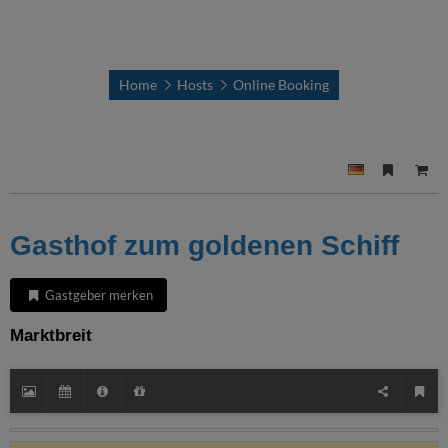
Home
Hosts
Online Booking
Gasthof zum goldenen Schiff
Gastgeber merken
Marktbreit